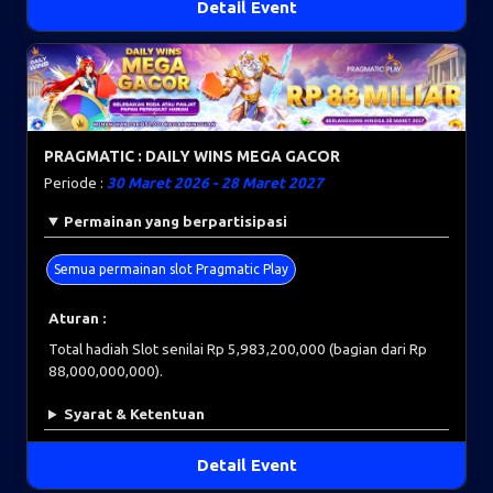
Detail Event
PRAGMATIC : DAILY WINS MEGA GACOR
Periode :
30 Maret 2026 - 28 Maret 2027
Permainan yang berpartisipasi
Semua permainan slot Pragmatic Play
Aturan :
Total hadiah Slot senilai Rp 5,983,200,000 (bagian dari Rp
88,000,000,000).
Syarat & Ketentuan
Detail Event