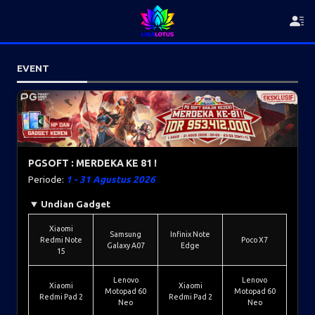
EVENT
PGSOFT : MERDEKA KE 81 !
Periode:
1 - 31 Agustus 2026
Undian Gadget
Xiaomi
Samsung
Infinix Note
Redmi Note
Poco X7
Galaxy A07
Edge
15
Lenovo
Lenovo
Xiaomi
Xiaomi
Motopad 60
Motopad 60
Redmi Pad 2
Redmi Pad 2
Neo
Neo