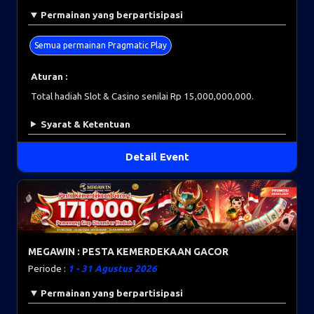
Permainan yang berpartisipasi
Semua permainan Pragmatic Play
Aturan :
Total hadiah Slot & Casino senilai Rp 15,000,000,000.
Syarat & Ketentuan
Detail Event
MEGAWIN : PESTA KEMERDEKAAN GACOR
Periode :
1 - 31 Agustus 2026
Permainan yang berpartisipasi